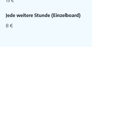
15 €
Jede weitere Stunde (Einzelboard)
8 €
Schwimmweste
Gratis und verpflichtend
0 €
Neoprenanzug
4 €