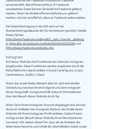
Datensicherheit der Facebook-Produkte ist Facebook
verantwortlich. Betroffenenrechte (z. B. Facebook
verarbeiteten Daten können Sie direkt bei Facebook geltend
machen. Wenn Sie die Betroffenenrechte bei uns geltend
machen, sind wir verpflichtet, diese an Facebook weiterzuleiten.
Die Datenübertragung in die USA wird auf die
Standardvertragsklauseln der EU-Kommission gestützt. Details
finden Sie hier:
https://www.facebook.com/legal/EU_data_transfer_addendu
m
,
https://de-de.facebook.com/help/566994660333381
und
https://www.facebook.com/policy.php
.
Instagram
Auf dieser Website sind Funktionen des Dienstes Instagram
eingebunden. Diese Funktionen werden angeboten durch die
Meta Platforms Ireland Limited, 4 Grand Canal Square, Grand
Canal Harbour, Dublin 2, Irland.
Wenn das Social-Media-Element aktiv ist, wird eine direkte
Verbindung zwischen Ihrem Endgerät und dem Instagram-
Server hergestellt. Instagram erhält dadurch Informationen
über den Besuch dieser Website durch Sie.
Wenn Sie in Ihrem Instagram-Account eingeloggt sind, können
Sie durch Anklicken des Instagram-Buttons die Inhalte dieser
Website mit Ihrem Instagram-Profil verlinken. Dadurch kann
Instagram den Besuch dieser Website Ihrem Benutzerkonto
zuordnen. Wir weisen darauf hin, dass wir als Anbieter der
Seiten keine Kenntnis vom Inhalt der übermittelten Daten sowie