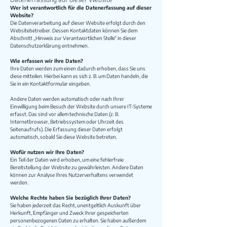
Wer ist verantwortlich für die Datenerfassung auf dieser
Website?
Die Datenverarbeitung auf dieser Website erfolgt durch den
Websitebetreiber. Dessen Kontaktdaten können Sie dem
Abschnitt „Hinweis zur Verantwortlichen Stelle“ in dieser
Datenschutzerklärung entnehmen.
Wie erfassen wir Ihre Daten?
Ihre Daten werden zum einen dadurch erhoben, dass Sie uns
diese mitteilen. Hierbei kann es sich z. B. um Daten handeln, die
Sie in ein Kontaktformular eingeben.
Andere Daten werden automatisch oder nach Ihrer
Einwilligung beim Besuch der Website durch unsere IT-Systeme
erfasst. Das sind vor allem technische Daten (z. B.
Internetbrowser, Betriebssystem oder Uhrzeit des
Seitenaufrufs). Die Erfassung dieser Daten erfolgt
automatisch, sobald Sie diese Website betreten.
Wofür nutzen wir Ihre Daten?
Ein Teil der Daten wird erhoben, um eine fehlerfreie
Bereitstellung der Website zu gewährleisten. Andere Daten
können zur Analyse Ihres Nutzerverhaltens verwendet
werden.
Welche Rechte haben Sie bezüglich Ihrer Daten?
Sie haben jederzeit das Recht, unentgeltlich Auskunft über
Herkunft, Empfänger und Zweck Ihrer gespeicherten
personenbezogenen Daten zu erhalten. Sie haben außerdem