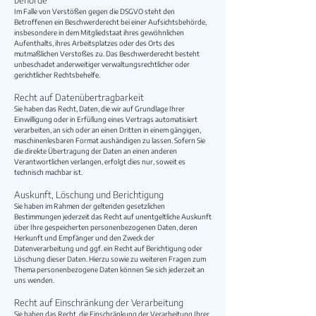
behörde
Im Falle von Verstößen gegen die DSGVO steht den
Betroffenen ein Beschwerderecht bei einer Aufsichtsbehörde,
insbesondere in dem Mitgliedstaat ihres gewöhnlichen
Aufenthalts, ihres Arbeitsplatzes oder des Orts des
mutmaßlichen Verstoßes zu. Das Beschwerderecht besteht
unbeschadet anderweitiger verwaltungsrechtlicher oder
gerichtlicher Rechtsbehelfe.
Recht auf Datenübertragbarkeit
Sie haben das Recht, Daten, die wir auf Grundlage Ihrer
Einwilligung oder in Erfüllung eines Vertrags automatisiert
verarbeiten, an sich oder an einen Dritten in einem gängigen,
maschinenlesbaren Format aushändigen zu lassen. Sofern Sie
die direkte Übertragung der Daten an einen anderen
Verantwortlichen verlangen, erfolgt dies nur, soweit es
technisch machbar ist.
Auskunft, Löschung und Berichtigung
Sie haben im Rahmen der geltenden gesetzlichen
Bestimmungen jederzeit das Recht auf unentgeltliche Auskunft
über Ihre gespeicherten personenbezogenen Daten, deren
Herkunft und Empfänger und den Zweck der
Datenverarbeitung und ggf. ein Recht auf Berichtigung oder
Löschung dieser Daten. Hierzu sowie zu weiteren Fragen zum
Thema personenbezogene Daten können Sie sich jederzeit an
uns wenden.
Recht auf Einschränkung der Verarbeitung
Sie haben das Recht, die Einschränkung der Verarbeitung Ihrer