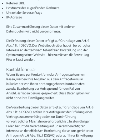
Referrer URL
Hostname des zugreifenden Rechners
Uhrzeit der Serveranfrage
IP-Adresse
Eine Zusammenführung dieser Daten mit anderen
Datenquellen wird nicht vorgenommen.
Die Erfassung dieser Daten erfolgt auf Grundlage von Art. 6
Abs. 1 lit. f DSGVO. Der Websitebetreiber hat ein berechtigtes
Interesse an der technisch fehlerfreien Darstellung und der
Optimierung seiner Website – hierzu müssen die Server-Log-
Files erfasst werden.
Kontaktformular
Wenn Sie uns per Kontaktformular Anfragen zukommen
lassen, werden Ihre Angaben aus dem Anfrageformular
inklusive der von Ihnen dort angegebenen Kontaktdaten
zwecks Bearbeitung der Anfrage und für den Fall von
Anschlussfragen bei uns gespeichert. Diese Daten geben wir
nicht ohne Ihre Einwilligung weiter.
Die Verarbeitung dieser Daten erfolgt auf Grundlage von Art. 6
Abs. 1 lit. b DSGVO, sofern Ihre Anfrage mit der Erfüllung eines
Vertrags zusammenhängt oder zur Durchführung
vorvertraglicher Maßnahmen erforderlich ist. In allen übrigen
Fällen beruht die Verarbeitung auf unserem berechtigten
Interesse an der effektiven Bearbeitung der an uns gerichteten
Anfragen (Art. 6 Abs. 1 lit. f DSGVO) oder auf Ihrer Einwilligung