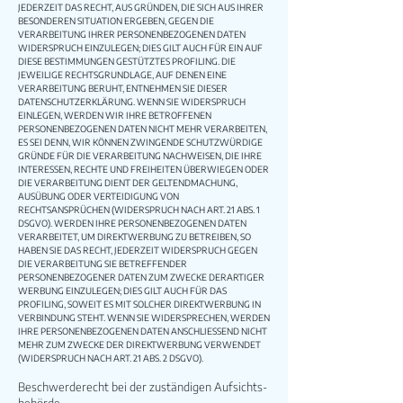
JEDERZEIT DAS RECHT, AUS GRÜNDEN, DIE SICH AUS IHRER
BESONDEREN SITUATION ERGEBEN, GEGEN DIE
VERARBEITUNG IHRER PERSONENBEZOGENEN DATEN
WIDERSPRUCH EINZULEGEN; DIES GILT AUCH FÜR EIN AUF
DIESE BESTIMMUNGEN GESTÜTZTES PROFILING. DIE
JEWEILIGE RECHTSGRUNDLAGE, AUF DENEN EINE
VERARBEITUNG BERUHT, ENTNEHMEN SIE DIESER
DATENSCHUTZERKLÄRUNG. WENN SIE WIDERSPRUCH
EINLEGEN, WERDEN WIR IHRE BETROFFENEN
PERSONENBEZOGENEN DATEN NICHT MEHR VERARBEITEN,
ES SEI DENN, WIR KÖNNEN ZWINGENDE SCHUTZWÜRDIGE
GRÜNDE FÜR DIE VERARBEITUNG NACHWEISEN, DIE IHRE
INTERESSEN, RECHTE UND FREIHEITEN ÜBERWIEGEN ODER
DIE VERARBEITUNG DIENT DER GELTENDMACHUNG,
AUSÜBUNG ODER VERTEIDIGUNG VON
RECHTSANSPRÜCHEN (WIDERSPRUCH NACH ART. 21 ABS. 1
DSGVO). WERDEN IHRE PERSONENBEZOGENEN DATEN
VERARBEITET, UM DIREKTWERBUNG ZU BETREIBEN, SO
HABEN SIE DAS RECHT, JEDERZEIT WIDERSPRUCH GEGEN
DIE VERARBEITUNG SIE BETREFFENDER
PERSONENBEZOGENER DATEN ZUM ZWECKE DERARTIGER
WERBUNG EINZULEGEN; DIES GILT AUCH FÜR DAS
PROFILING, SOWEIT ES MIT SOLCHER DIREKTWERBUNG IN
VERBINDUNG STEHT. WENN SIE WIDERSPRECHEN, WERDEN
IHRE PERSONENBEZOGENEN DATEN ANSCHLIESSEND NICHT
MEHR ZUM ZWECKE DER DIREKTWERBUNG VERWENDET
(WIDERSPRUCH NACH ART. 21 ABS. 2 DSGVO).
Beschwerde­recht bei der zuständigen Aufsichts­