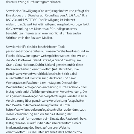
deren Nutzung durch Instagram erhalten.
Soweit eine Einwilligung (Consent) eingeholt wurde, erfolgt der
Einsatz des o. g. Dienstes auf Grundlage von Art. 6 Abs. 1 lit. a
DSGVO und § 25 TTDSG. Die Einwilligung ist jederzeit
widerrufbar. Soweit keine Einwilligung eingeholt wurde, erfolgt
die Verwendung des Dienstes auf Grundlage unseres
berechtigten Interesses an einer möglichst umfassenden
Sichtbarkeit in den Sozialen Medien.
Soweit mit Hilfe des hier beschriebenen Tools
personenbezogene Daten auf unserer Website erfasst und an
Facebook bzw. Instagram weitergeleitet werden, sind wir und
die Meta Platforms Ireland Limited, 4 Grand Canal Square,
Grand Canal Harbour, Dublin 2, Irland gemeinsam für diese
Datenverarbeitung verantwortlich (Art. 26 DSGVO). Die
gemeinsame Verantwortlichkeit beschränkt sich dabei
ausschließlich auf die Erfassung der Daten und deren
Weitergabe an Facebook bzw. Instagram. Die nach der
Weiterleitung erfolgende Verarbeitung durch Facebook bzw.
Instagram ist nicht Teil der gemeinsamen Verantwortung. Die
uns gemeinsam obliegenden Verpflichtungen wurden in einer
Vereinbarung über gemeinsame Verarbeitung festgehalten.
Den Wortlaut der Vereinbarung finden Sie unter:
https://www.facebook.com/legal/controller_addendum
. Laut
dieser Vereinbarung sind wir für die Erteilung der
Datenschutzinformationen beim Einsatz des Facebook- bzw.
Instagram-Tools und für die datenschutzrechtlich sichere
Implementierung des Tools auf unserer Website
verantwortlich. Für die Datensicherheit der Facebook bzw.