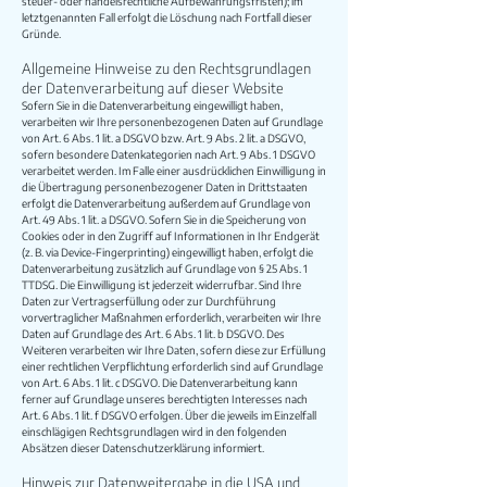
steuer- oder handelsrechtliche Aufbewahrungsfristen); im
letztgenannten Fall erfolgt die Löschung nach Fortfall dieser
Gründe.
Allgemeine Hinweise zu den Rechtsgrundlagen
der Datenverarbeitung auf dieser Website
Sofern Sie in die Datenverarbeitung eingewilligt haben,
verarbeiten wir Ihre personenbezogenen Daten auf Grundlage
von Art. 6 Abs. 1 lit. a DSGVO bzw. Art. 9 Abs. 2 lit. a DSGVO,
sofern besondere Datenkategorien nach Art. 9 Abs. 1 DSGVO
verarbeitet werden. Im Falle einer ausdrücklichen Einwilligung in
die Übertragung personenbezogener Daten in Drittstaaten
erfolgt die Datenverarbeitung außerdem auf Grundlage von
Art. 49 Abs. 1 lit. a DSGVO. Sofern Sie in die Speicherung von
Cookies oder in den Zugriff auf Informationen in Ihr Endgerät
(z. B. via Device-Fingerprinting) eingewilligt haben, erfolgt die
Datenverarbeitung zusätzlich auf Grundlage von § 25 Abs. 1
TTDSG. Die Einwilligung ist jederzeit widerrufbar. Sind Ihre
Daten zur Vertragserfüllung oder zur Durchführung
vorvertraglicher Maßnahmen erforderlich, verarbeiten wir Ihre
Daten auf Grundlage des Art. 6 Abs. 1 lit. b DSGVO. Des
Weiteren verarbeiten wir Ihre Daten, sofern diese zur Erfüllung
einer rechtlichen Verpflichtung erforderlich sind auf Grundlage
von Art. 6 Abs. 1 lit. c DSGVO. Die Datenverarbeitung kann
ferner auf Grundlage unseres berechtigten Interesses nach
Art. 6 Abs. 1 lit. f DSGVO erfolgen. Über die jeweils im Einzelfall
einschlägigen Rechtsgrundlagen wird in den folgenden
Absätzen dieser Datenschutzerklärung informiert.
Hinweis zur Datenweitergabe in die USA und