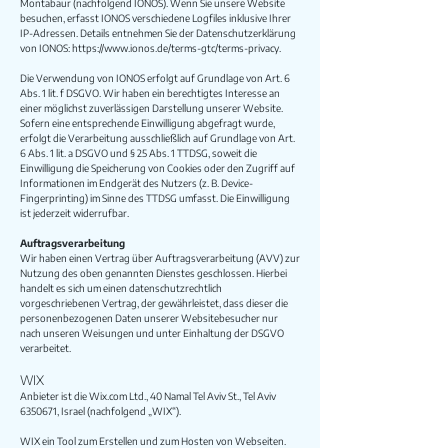
Montabaur (nachfolgend IONOS). Wenn Sie unsere Website
besuchen, erfasst IONOS verschiedene Logfiles inklusive Ihrer
IP-Adressen. Details entnehmen Sie der Datenschutzerklärung
von IONOS:
https://www.ionos.de/terms-gtc/terms-privacy
.
Die Verwendung von IONOS erfolgt auf Grundlage von Art. 6
Abs. 1 lit. f DSGVO. Wir haben ein berechtigtes Interesse an
einer möglichst zuverlässigen Darstellung unserer Website.
Sofern eine entsprechende Einwilligung abgefragt wurde,
erfolgt die Verarbeitung ausschließlich auf Grundlage von Art.
6 Abs. 1 lit. a DSGVO und § 25 Abs. 1 TTDSG, soweit die
Einwilligung die Speicherung von Cookies oder den Zugriff auf
Informationen im Endgerät des Nutzers (z. B. Device-
Fingerprinting) im Sinne des TTDSG umfasst. Die Einwilligung
ist jederzeit widerrufbar.
Auftragsverarbeitung
Wir haben einen Vertrag über Auftragsverarbeitung (AVV) zur
Nutzung des oben genannten Dienstes geschlossen. Hierbei
handelt es sich um einen datenschutzrechtlich
vorgeschriebenen Vertrag, der gewährleistet, dass dieser die
personenbezogenen Daten unserer Websitebesucher nur
nach unseren Weisungen und unter Einhaltung der DSGVO
verarbeitet.
WIX
Anbieter ist die Wix.com Ltd., 40 Namal Tel Aviv St., Tel Aviv
6350671
, Israel (nachfolgend „WIX“).
WIX ein Tool zum Erstellen und zum Hosten von Webseiten.