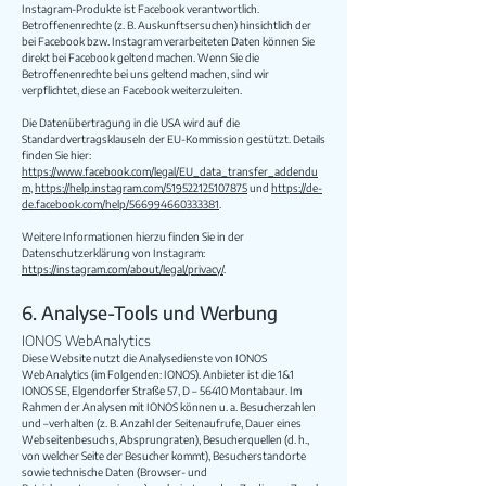
Instagram-Produkte ist Facebook verantwortlich.
Betroffenenrechte (z. B. Auskunftsersuchen) hinsichtlich der
bei Facebook bzw. Instagram verarbeiteten Daten können Sie
direkt bei Facebook geltend machen. Wenn Sie die
Betroffenenrechte bei uns geltend machen, sind wir
verpflichtet, diese an Facebook weiterzuleiten.
Die Datenübertragung in die USA wird auf die
Standardvertragsklauseln der EU-Kommission gestützt. Details
finden Sie hier:
https://www.facebook.com/legal/EU_data_transfer_addendu
m
,
https://help.instagram.com/519522125107875
und
https://de-
de.facebook.com/help/566994660333381
.
Weitere Informationen hierzu finden Sie in der
Datenschutzerklärung von Instagram:
https://instagram.com/about/legal/privacy/
.
6. Analyse-Tools und Werbung
IONOS WebAnalytics
Diese Website nutzt die Analysedienste von IONOS
WebAnalytics (im Folgenden: IONOS). Anbieter ist die 1&1
IONOS SE, Elgendorfer Straße 57, D – 56410 Montabaur. Im
Rahmen der Analysen mit IONOS können u. a. Besucherzahlen
und –verhalten (z. B. Anzahl der Seitenaufrufe, Dauer eines
Webseitenbesuchs, Absprungraten), Besucherquellen (d. h.,
von welcher Seite der Besucher kommt), Besucherstandorte
sowie technische Daten (Browser- und