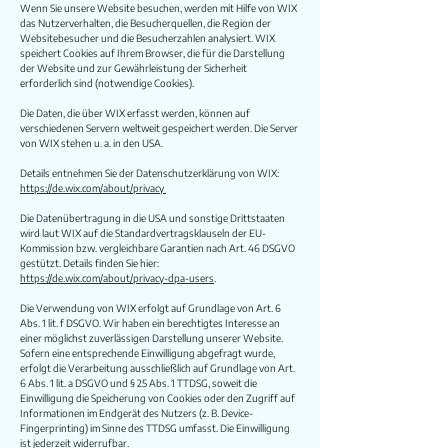
Wenn Sie unsere Website besuchen, werden mit Hilfe von WIX
das Nutzerverhalten, die Besucherquellen, die Region der
Websitebesucher und die Besucherzahlen analysiert. WIX
speichert Cookies auf Ihrem Browser, die für die Darstellung
der Website und zur Gewährleistung der Sicherheit
erforderlich sind (notwendige Cookies).
Die Daten, die über WIX erfasst werden, können auf
verschiedenen Servern weltweit gespeichert werden. Die Server
von WIX stehen u. a. in den USA.
Details entnehmen Sie der Datenschutzerklärung von WIX:
https://de.wix.com/about/privacy
Die Datenübertragung in die USA und sonstige Drittstaaten
wird laut WIX auf die Standardvertragsklauseln der EU-
Kommission bzw. vergleichbare Garantien nach Art. 46 DSGVO
gestützt. Details finden Sie hier:
https://de.wix.com/about/privacy-dpa-users
.
Die Verwendung von WIX erfolgt auf Grundlage von Art. 6
Abs. 1 lit. f DSGVO. Wir haben ein berechtigtes Interesse an
einer möglichst zuverlässigen Darstellung unserer Website.
Sofern eine entsprechende Einwilligung abgefragt wurde,
erfolgt die Verarbeitung ausschließlich auf Grundlage von Art.
6 Abs. 1 lit. a DSGVO und § 25 Abs. 1 TTDSG, soweit die
Einwilligung die Speicherung von Cookies oder den Zugriff auf
Informationen im Endgerät des Nutzers (z. B. Device-
Fingerprinting) im Sinne des TTDSG umfasst. Die Einwilligung
ist jederzeit widerrufbar.