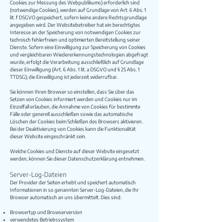
Cookies zur Messung des Webpublikums) erforderlich sind
(notwendige Cookies), werden auf Grundlage von Art. 6 Abs. 1
lit. f DSGVO gespeichert, sofern keine andere Rechtsgrundlage
angegeben wird. Der Websitebetreiber hat ein berechtigtes
Interesse an der Speicherung von notwendigen Cookies zur
technisch fehlerfreien und optimierten Bereitstellung seiner
Dienste. Sofern eine Einwilligung zur Speicherung von Cookies
und vergleichbaren Wiedererkennungstechnologien abgefragt
wurde, erfolgt die Verarbeitung ausschließlich auf Grundlage
dieser Einwilligung (Art. 6 Abs. 1 lit. a DSGVO und § 25 Abs. 1
TTDSG); die Einwilligung ist jederzeit widerrufbar.
Sie können Ihren Browser so einstellen, dass Sie über das
Setzen von Cookies informiert werden und Cookies nur im
Einzelfall erlauben, die Annahme von Cookies für bestimmte
Fälle oder generell ausschließen sowie das automatische
Löschen der Cookies beim Schließen des Browsers aktivieren.
Bei der Deaktivierung von Cookies kann die Funktionalität
dieser Website eingeschränkt sein.
Welche Cookies und Dienste auf dieser Website eingesetzt
werden, können Sie dieser Datenschutzerklärung entnehmen.
Server-Log-Dateien
Der Provider der Seiten erhebt und speichert automatisch
Informationen in so genannten Server-Log-Dateien, die Ihr
Browser automatisch an uns übermittelt. Dies sind:
Browsertyp und Browserversion
verwendetes Betriebssystem