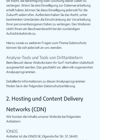
ein Recht, die Berichtigung oder Löschung dieser Daten zu
verlangen. Wenn Sie eine Einwilligung zur Datenverarbeitung
erteilt haben, können Sie diese Einwilligung jederzeit für die
Zukunft widerrufen. Außerdem haben Sie das Recht, unter
bestimmten Umständen die Einschränkung der Verarbeitung
Ihrer personenbezogenen Daten zu verlangen. Des Weiteren
steht Ihnen ein Beschwerderecht bei der zuständigen
Aufsichtsbehörde zu.
Hierzu sowie zu weiteren Fragen zum Thema Datenschutz
können Sie sich jederzeit an uns wenden.
Analyse-Tools und Tools von Drittanbietern
Beim Besuch dieser Website kann Ihr Surf-Verhalten statistisch
ausgewertet werden. Das geschieht vor allem mit sogenannten
Analyseprogrammen.
Detaillierte Informationen zu diesen Analyseprogrammen
finden Sie in der folgenden Datenschutzerklärung.
2. Hosting und Content Delivery
Networks (CDN)
Wir hosten die Inhalte unserer Website bei folgenden
Anbietern:
IONOS
Anbieter ist die IONOS SE, Elgendorfer Str. 57, 56410