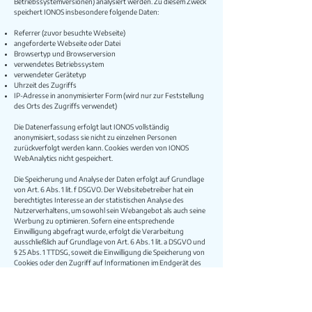
Betriebssystemversionen) analysiert werden. Zu diesem Zweck
speichert IONOS insbesondere folgende Daten:
Referrer (zuvor besuchte Webseite)
angeforderte Webseite oder Datei
Browsertyp und Browserversion
verwendetes Betriebssystem
verwendeter Gerätetyp
Uhrzeit des Zugriffs
IP-Adresse in anonymisierter Form (wird nur zur Feststellung
des Orts des Zugriffs verwendet)
Die Datenerfassung erfolgt laut IONOS vollständig
anonymisiert, sodass sie nicht zu einzelnen Personen
zurückverfolgt werden kann. Cookies werden von IONOS
WebAnalytics nicht gespeichert.
Die Speicherung und Analyse der Daten erfolgt auf Grundlage
von Art. 6 Abs. 1 lit. f DSGVO. Der Websitebetreiber hat ein
berechtigtes Interesse an der statistischen Analyse des
Nutzerverhaltens, um sowohl sein Webangebot als auch seine
Werbung zu optimieren. Sofern eine entsprechende
Einwilligung abgefragt wurde, erfolgt die Verarbeitung
ausschließlich auf Grundlage von Art. 6 Abs. 1 lit. a DSGVO und
§ 25 Abs. 1 TTDSG, soweit die Einwilligung die Speicherung von
Cookies oder den Zugriff auf Informationen im Endgerät des
Nutzers (z. B. Device-Fingerprinting) im Sinne des TTDSG
umfasst. Die Einwilligung ist jederzeit widerrufbar.
Weitere Informationen zur Datenerfassung und Verarbeitung