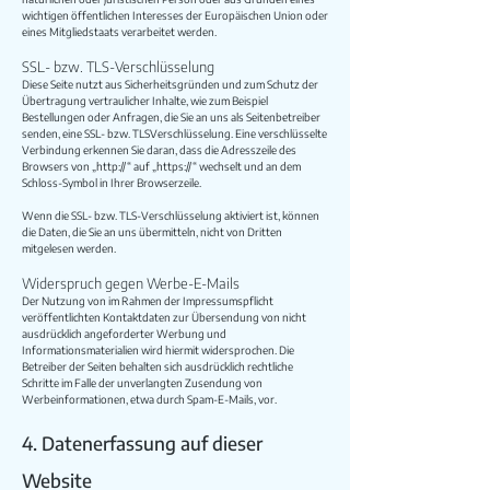
wichtigen öffentlichen Interesses der Europäischen Union oder
eines Mitgliedstaats verarbeitet werden.
SSL- bzw. TLS-Verschlüsselung
Diese Seite nutzt aus Sicherheitsgründen und zum Schutz der
Übertragung vertraulicher Inhalte, wie zum Beispiel
Bestellungen oder Anfragen, die Sie an uns als Seitenbetreiber
senden, eine SSL- bzw. TLSVerschlüsselung. Eine verschlüsselte
Verbindung erkennen Sie daran, dass die Adresszeile des
Browsers von „http://“ auf „https://“ wechselt und an dem
Schloss-Symbol in Ihrer Browserzeile.
Wenn die SSL- bzw. TLS-Verschlüsselung aktiviert ist, können
die Daten, die Sie an uns übermitteln, nicht von Dritten
mitgelesen werden.
Widerspruch gegen Werbe-E-Mails
Der Nutzung von im Rahmen der Impressumspflicht
veröffentlichten Kontaktdaten zur Übersendung von nicht
ausdrücklich angeforderter Werbung und
Informationsmaterialien wird hiermit widersprochen. Die
Betreiber der Seiten behalten sich ausdrücklich rechtliche
Schritte im Falle der unverlangten Zusendung von
Werbeinformationen, etwa durch Spam-E-Mails, vor.
4. Datenerfassung auf dieser
Website