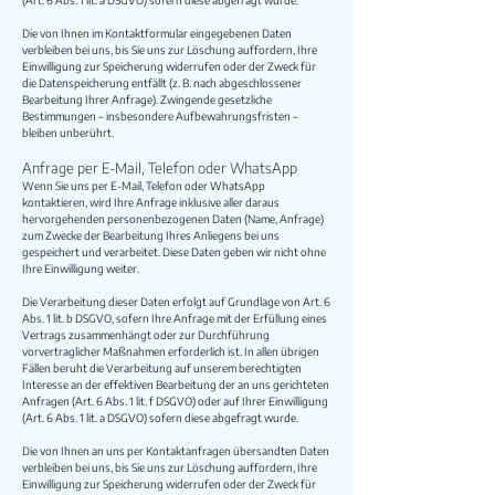
(Art. 6 Abs. 1 lit. a DSGVO) sofern diese abgefragt wurde.
Die von Ihnen im Kontaktformular eingegebenen Daten
verbleiben bei uns, bis Sie uns zur Löschung auffordern, Ihre
Einwilligung zur Speicherung widerrufen oder der Zweck für
die Datenspeicherung entfällt (z. B. nach abgeschlossener
Bearbeitung Ihrer Anfrage). Zwingende gesetzliche
Bestimmungen – insbesondere Aufbewahrungsfristen –
bleiben unberührt.
Anfrage per E-Mail, Telefon oder WhatsApp
Wenn Sie uns per E-Mail, Telefon oder WhatsApp
kontaktieren, wird Ihre Anfrage inklusive aller daraus
hervorgehenden personenbezogenen Daten (Name, Anfrage)
zum Zwecke der Bearbeitung Ihres Anliegens bei uns
gespeichert und verarbeitet. Diese Daten geben wir nicht ohne
Ihre Einwilligung weiter.
Die Verarbeitung dieser Daten erfolgt auf Grundlage von Art. 6
Abs. 1 lit. b DSGVO, sofern Ihre Anfrage mit der Erfüllung eines
Vertrags zusammenhängt oder zur Durchführung
vorvertraglicher Maßnahmen erforderlich ist. In allen übrigen
Fällen beruht die Verarbeitung auf unserem berechtigten
Interesse an der effektiven Bearbeitung der an uns gerichteten
Anfragen (Art. 6 Abs. 1 lit. f DSGVO) oder auf Ihrer Einwilligung
(Art. 6 Abs. 1 lit. a DSGVO) sofern diese abgefragt wurde.
Die von Ihnen an uns per Kontaktanfragen übersandten Daten
verbleiben bei uns, bis Sie uns zur Löschung auffordern, Ihre
Einwilligung zur Speicherung widerrufen oder der Zweck für