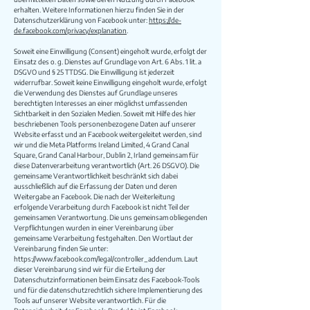
erhalten. Weitere Informationen hierzu finden Sie in der
Datenschutzerklärung von Facebook unter:
https://de-
de.facebook.com/privacy/explanation
.
Soweit eine Einwilligung (Consent) eingeholt wurde, erfolgt der
Einsatz des o. g. Dienstes auf Grundlage von Art. 6 Abs. 1 lit. a
DSGVO und § 25 TTDSG. Die Einwilligung ist jederzeit
widerrufbar. Soweit keine Einwilligung eingeholt wurde, erfolgt
die Verwendung des Dienstes auf Grundlage unseres
berechtigten Interesses an einer möglichst umfassenden
Sichtbarkeit in den Sozialen Medien. Soweit mit Hilfe des hier
beschriebenen Tools personenbezogene Daten auf unserer
Website erfasst und an Facebook weitergeleitet werden, sind
wir und die Meta Platforms Ireland Limited, 4 Grand Canal
Square, Grand Canal Harbour, Dublin 2, Irland gemeinsam für
diese Datenverarbeitung verantwortlich (Art. 26 DSGVO). Die
gemeinsame Verantwortlichkeit beschränkt sich dabei
ausschließlich auf die Erfassung der Daten und deren
Weitergabe an Facebook. Die nach der Weiterleitung
erfolgende Verarbeitung durch Facebook ist nicht Teil der
gemeinsamen Verantwortung. Die uns gemeinsam obliegenden
Verpflichtungen wurden in einer Vereinbarung über
gemeinsame Verarbeitung festgehalten. Den Wortlaut der
Vereinbarung finden Sie unter:
https://www.facebook.com/legal/controller_addendum
. Laut
dieser Vereinbarung sind wir für die Erteilung der
Datenschutzinformationen beim Einsatz des Facebook-Tools
und für die datenschutzrechtlich sichere Implementierung des
Tools auf unserer Website verantwortlich. Für die