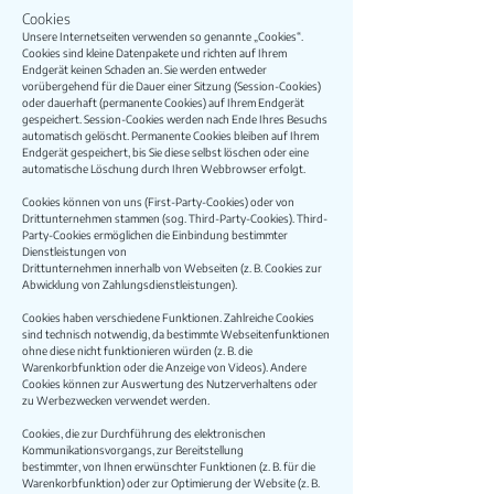
Cookies
Unsere Internetseiten verwenden so genannte „Cookies“.
Cookies sind kleine Datenpakete und richten auf Ihrem
Endgerät keinen Schaden an. Sie werden entweder
vorübergehend für die Dauer einer Sitzung (Session-Cookies)
oder dauerhaft (permanente Cookies) auf Ihrem Endgerät
gespeichert. Session-Cookies werden nach Ende Ihres Besuchs
automatisch gelöscht. Permanente Cookies bleiben auf Ihrem
Endgerät gespeichert, bis Sie diese selbst löschen oder eine
automatische Löschung durch Ihren Webbrowser erfolgt.
Cookies können von uns (First-Party-Cookies) oder von
Drittunternehmen stammen (sog. Third-Party-Cookies). Third-
Party-Cookies ermöglichen die Einbindung bestimmter
Dienstleistungen von
Drittunternehmen innerhalb von Webseiten (z. B. Cookies zur
Abwicklung von Zahlungsdienstleistungen).
Cookies haben verschiedene Funktionen. Zahlreiche Cookies
sind technisch notwendig, da bestimmte Webseitenfunktionen
ohne diese nicht funktionieren würden (z. B. die
Warenkorbfunktion oder die Anzeige von Videos). Andere
Cookies können zur Auswertung des Nutzerverhaltens oder
zu Werbezwecken verwendet werden.
Cookies, die zur Durchführung des elektronischen
Kommunikationsvorgangs, zur Bereitstellung
bestimmter, von Ihnen erwünschter Funktionen (z. B. für die
Warenkorbfunktion) oder zur Optimierung der Website (z. B.