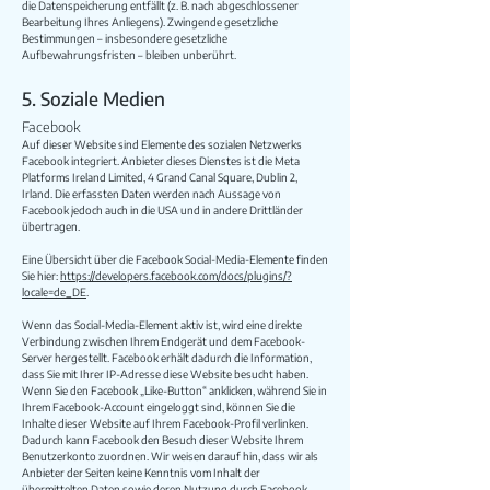
die Datenspeicherung entfällt (z. B. nach abgeschlossener
Bearbeitung Ihres Anliegens). Zwingende gesetzliche
Bestimmungen – insbesondere gesetzliche
Aufbewahrungsfristen – bleiben unberührt.
5. Soziale Medien
Facebook
Auf dieser Website sind Elemente des sozialen Netzwerks
Facebook integriert. Anbieter dieses Dienstes ist die Meta
Platforms Ireland Limited, 4 Grand Canal Square, Dublin 2,
Irland. Die erfassten Daten werden nach Aussage von
Facebook jedoch auch in die USA und in andere Drittländer
übertragen.
Eine Übersicht über die Facebook Social-Media-Elemente finden
Sie hier:
https://developers.facebook.com/docs/plugins/?
locale=de_DE
.
Wenn das Social-Media-Element aktiv ist, wird eine direkte
Verbindung zwischen Ihrem Endgerät und dem Facebook-
Server hergestellt. Facebook erhält dadurch die Information,
dass Sie mit Ihrer IP-Adresse diese Website besucht haben.
Wenn Sie den Facebook „Like-Button“ anklicken, während Sie in
Ihrem Facebook-Account eingeloggt sind, können Sie die
Inhalte dieser Website auf Ihrem Facebook-Profil verlinken.
Dadurch kann Facebook den Besuch dieser Website Ihrem
Benutzerkonto zuordnen. Wir weisen darauf hin, dass wir als
Anbieter der Seiten keine Kenntnis vom Inhalt der
übermittelten Daten sowie deren Nutzung durch Facebook