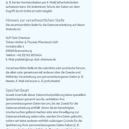
(z. B. bei der Kommunikation per E-Mail) Sicherheitslücken
aufweisen kann. Ein lückenloser Schutz der Daten vor dem
Zugriff durch Dritte ist nicht möglich.
Hinweis zur verantwortlichen Stelle
Die verantwortliche Stelle für die Datenverarbeitung auf dieser
Website ist:
SUP Club Chiemsee
Tobias Hüther & Thomas Pfannkuch GbR
Inntalstraße 3
83098 Brannenburg
Telefon:
+49 (0) 162 8915424
E-Mail:
paddeln@sup-club-chiemsee.de
Verantwortliche Stelle ist die natürliche oder juristische Person,
die allein oder gemeinsam mit anderen über die Zwecke und
Mittel der Verarbeitung von personenbezogenen Daten (z. B.
Namen, E-Mail-Adressen o. Ä.) entscheidet.
Speicherdauer
Soweit innerhalb dieser Datenschutzerklärung keine speziellere
Speicherdauer genannt wurde, verbleiben Ihre
personenbezogenen Daten bei uns, bis der Zweck für die
Datenverarbeitung entfällt. Wenn Sie ein berechtigtes
Löschersuchen geltend machen oder eine Einwilligung zur
Datenverarbeitung widerrufen, werden Ihre Daten gelöscht,
sofern wir keine anderen rechtlich zulässigen Gründe für die
Speicherung Ihrer personenbezogenen Daten haben (z. B.