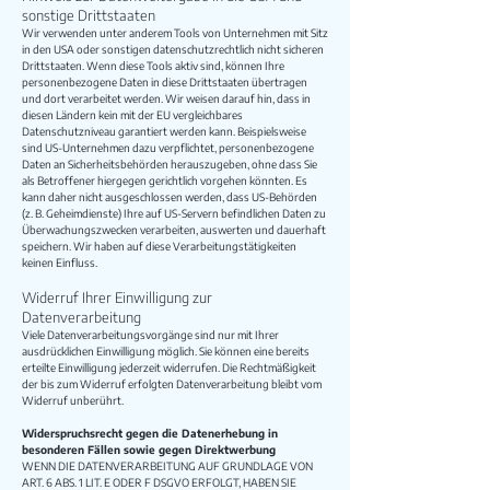
sonstige Drittstaaten
Wir verwenden unter anderem Tools von Unternehmen mit Sitz
in den USA oder sonstigen datenschutzrechtlich nicht sicheren
Drittstaaten. Wenn diese Tools aktiv sind, können Ihre
personenbezogene Daten in diese Drittstaaten übertragen
und dort verarbeitet werden. Wir weisen darauf hin, dass in
diesen Ländern kein mit der EU vergleichbares
Datenschutzniveau garantiert werden kann. Beispielsweise
sind US-Unternehmen dazu verpflichtet, personenbezogene
Daten an Sicherheitsbehörden herauszugeben, ohne dass Sie
als Betroffener hiergegen gerichtlich vorgehen könnten. Es
kann daher nicht ausgeschlossen werden, dass US-Behörden
(z. B. Geheimdienste) Ihre auf US-Servern befindlichen Daten zu
Überwachungszwecken verarbeiten, auswerten und dauerhaft
speichern. Wir haben auf diese Verarbeitungstätigkeiten
keinen Einfluss.
Widerruf Ihrer Einwilligung zur
Datenverarbeitung
Viele Datenverarbeitungsvorgänge sind nur mit Ihrer
ausdrücklichen Einwilligung möglich. Sie können eine bereits
erteilte Einwilligung jederzeit widerrufen. Die Rechtmäßigkeit
der bis zum Widerruf erfolgten Datenverarbeitung bleibt vom
Widerruf unberührt.
Widerspruchsrecht gegen die Datenerhebung in
besonderen Fällen sowie gegen Direktwerbung
WENN DIE DATENVERARBEITUNG AUF GRUNDLAGE VON
ART. 6 ABS. 1 LIT. E ODER F DSGVO ERFOLGT, HABEN SIE