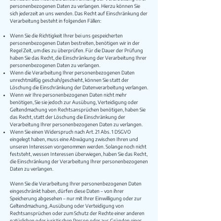
personenbezogenen Daten zu verlangen. Hierzu können Sie
sich jederzeit an uns wenden. Das Recht auf Einschränkung der
Verarbeitung besteht in folgenden Fällen:
Wenn Sie die Richtigkeit Ihrer bei uns gespeicherten
personenbezogenen Daten bestreiten, benötigen wir in der
Regel Zeit, um dies zu überprüfen. Für die Dauer der Prüfung
haben Sie das Recht, die Einschränkung der Verarbeitung Ihrer
personenbezogenen Daten zu verlangen.
Wenn die Verarbeitung Ihrer personenbezogenen Daten
unrechtmäßig geschah/geschieht, können Sie statt der
Löschung die Einschränkung der Datenverarbeitung verlangen.
Wenn wir Ihre personenbezogenen Daten nicht mehr
benötigen, Sie sie jedoch zur Ausübung, Verteidigung oder
Geltendmachung von Rechtsansprüchen benötigen, haben Sie
das Recht, statt der Löschung die Einschränkung der
Verarbeitung Ihrer personenbezogenen Daten zu verlangen.
Wenn Sie einen Widerspruch nach Art. 21 Abs. 1 DSGVO
eingelegt haben, muss eine Abwägung zwischen Ihren und
unseren Interessen vorgenommen werden. Solange noch nicht
feststeht, wessen Interessen überwiegen, haben Sie das Recht,
die Einschränkung der Verarbeitung Ihrer personenbezogenen
Daten zu verlangen.
Wenn Sie die Verarbeitung Ihrer personenbezogenen Daten
eingeschränkt haben, dürfen diese Daten – von ihrer
Speicherung abgesehen – nur mit Ihrer Einwilligung oder zur
Geltendmachung, Ausübung oder Verteidigung von
Rechtsansprüchen oder zum Schutz der Rechte einer anderen
natürlichen oder juristischen Person oder aus Gründen eines