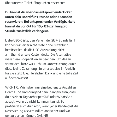
über unseren Ticket-Shop unten reservieren.
Du kannst dir über das entsprechende Ticket
unten dein Board für 1 Stunde oder 2 Stunden
reservieren. Bei entsprechender Verfügbarkeit
kannst du vor Ort für 10,- € Zuzahlung pro
Stunde zusätzlich verlängern.
Liebe USC-Gäste, den Verleih der SUP-Boards für 1 h
können wir leider nicht mehr ohne Zuzahlung
bereitstellen, da die USC-Auszahlung nicht
annähernd unsere Kosten deckt. Die Alternative
wäre diese Kooperation zu beenden. Um das zu
vermeiden, bitte wir Euch um Unterstützung durch
diese kleine Zuzahlung. Ihr erhaltet also 1 h Verleih
für 2 € statt 15 €. Herzlichen Dank und eine tolle Zeit
auf dem Wasser!
WICHTIG: Wir haben nur eine begrenzte Anzahl an
Boards und sind dringend darauf angewiesen, dass
du bis einen Tag vorher per SMS oder WhatsApp
absagt, wenn du nicht kommen kannst. So
profitierst auch du davon, wenn jeder Paddelgast die
Reservierung als verbindlich anerkennt und wir
genau planen können. DANKE!