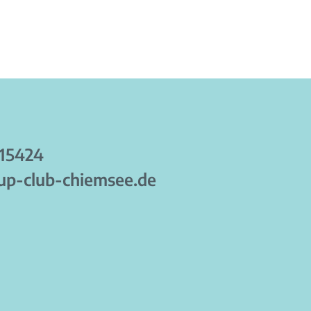
915424
p-club-chiemsee.de